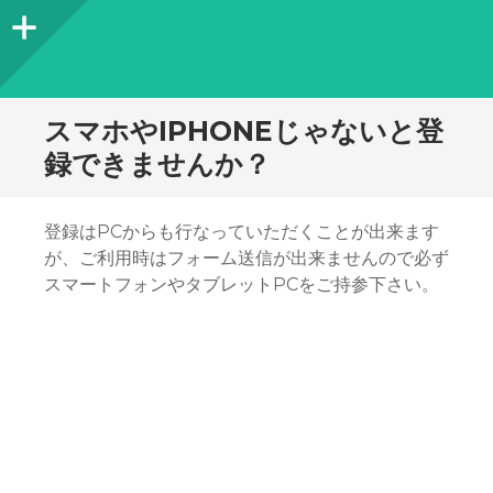
サ
イ
ド
スマホやIPHONEじゃないと登
バ
録できませんか？
ー
登録はPCからも行なっていただくことが出来ます
が、ご利用時はフォーム送信が出来ませんので必ず
スマートフォンやタブレットPCをご持参下さい。