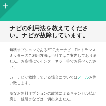
サ
イ
ド
ナビの利用法を教えてくださ
バ
い。ナビが故障しています。
ー
無料オプションであるETC,カーナビ、FMトランス
ミッターのご利用方法は当社ではご案内しておりま
せん。お客様にてインターネット等でお調べくださ
い。
カーナビが故障している場合については
メール
お願
い致します。
※なお無料オプションの故障によるキャンセル払い
戻し、値引きなどは一切出来ません。