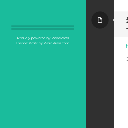
ペ
ー
Proudly powered by WordPress
Theme: Writr by
WordPress.com
.
h
ジ