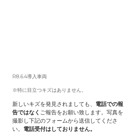
R8.6.4導入車両
※特に目立つキズはありません。
新しいキズを発見されましても、
電話での報
告ではなく
ご報告をお願い致します。写真を
撮影し下記のフォームから送信してくださ
い。
電話受付はしておりません。