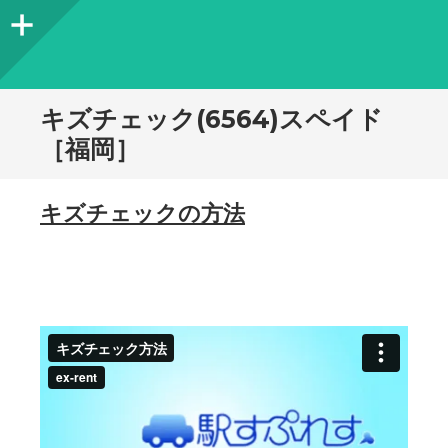
サ
イ
ド
キズチェック(6564)スペイド
バ
［福岡］
ー
キズチェックの方法