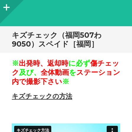
サ
イ
ド
キズチェック（福岡507わ
バ
9050）スペイド［福岡］
ー
※
出発時、返却時
に必ず
傷チェッ
ク
及び、
全体動画
を
ステーション
内で撮影下さい
※
キズチェックの方法