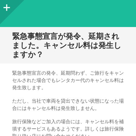
サ
イ
ド
緊急事態宣言が発令、延期され
バ
ました。キャンセル料は発生し
ますか？
ー
緊急事態宣言の発令、延期問わず、ご旅行をキャン
セルされた場合でもレンタカー代のキャンセル料は
発生致します。
ただし、当社で車両を貸出できない状態になった場
合にはキャンセル料は発生致しません。
旅行保険などご加入の場合には、キャンセル料を補
填するサービスもあるようです。詳しくは旅行保険