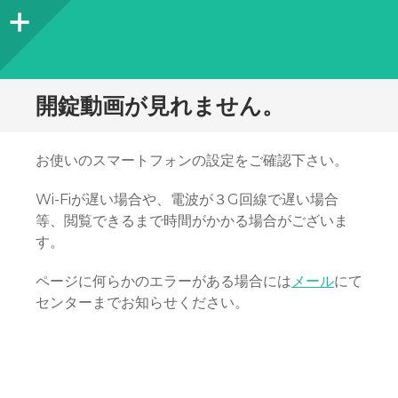
サ
イ
ド
開錠動画が見れません。
バ
ー
お使いのスマートフォンの設定をご確認下さい。
Wi-Fiが遅い場合や、電波が３G回線で遅い場合
等、閲覧できるまで時間がかかる場合がございま
す。
ページに何らかのエラーがある場合には
メール
にて
センターまでお知らせください。